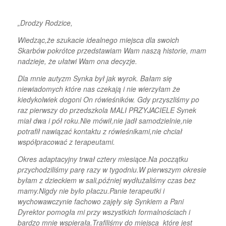
„Drodzy Rodzice,
Wiedząc,że szukacie idealnego miejsca dla swoich
Skarbów pokrótce przedstawiam Wam naszą historie, mam
nadzieje, że ułatwi Wam ona decyzje.
Dla mnie autyzm Synka był jak wyrok. Bałam się
niewiadomych które nas czekają i nie wierzyłam że
kiedykolwiek dogoni On rówieśników. Gdy przyszliśmy po
raz pierwszy do przedszkola MALI PRZYJACIELE Synek
miał dwa i pół roku.Nie mówił,nie jadł samodzielnie,nie
potrafił nawiązać kontaktu z rówieśnikami,nie chciał
współpracować z terapeutami.
Okres adaptacyjny trwał cztery miesiące.Na początku
przychodziliśmy parę razy w tygodniu.W pierwszym okresie
byłam z dzieckiem w sali,później wydłużaliśmy czas bez
mamy.Nigdy nie było płaczu.Panie terapeutki i
wychowawczynie fachowo zajęły się Synkiem a Pani
Dyrektor pomogła mi przy wszystkich formalnościach i
bardzo mnie wspierała.Trafiliśmy do miejsca które jest