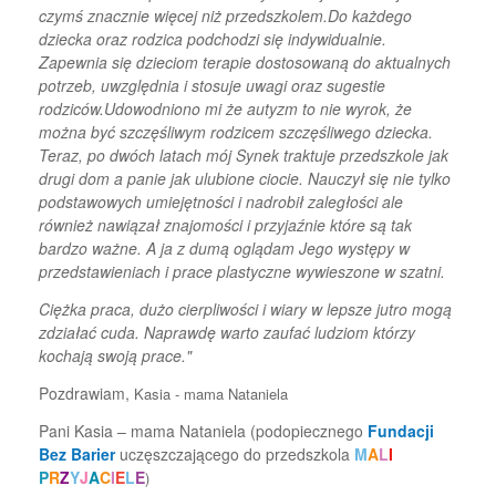
czymś znacznie więcej niż przedszkolem.Do każdego
dziecka oraz rodzica podchodzi się indywidualnie.
Zapewnia się dzieciom terapie dostosowaną do aktualnych
potrzeb, uwzględnia i stosuje uwagi oraz sugestie
rodziców.Udowodniono mi że autyzm to nie wyrok, że
można być szczęśliwym rodzicem szczęśliwego dziecka.
Teraz, po dwóch latach mój Synek traktuje przedszkole jak
drugi dom a panie jak ulubione ciocie. Nauczył się nie tylko
podstawowych umiejętności i nadrobił zaległości ale
również nawiązał znajomości i przyjaźnie które są tak
bardzo ważne. A ja z dumą oglądam Jego występy w
przedstawieniach i prace plastyczne wywieszone w szatni.
Ciężka praca, dużo cierpliwości i wiary w lepsze jutro mogą
zdziałać cuda. Naprawdę warto zaufać ludziom którzy
kochają swoją prace."
Pozdrawiam,
Kasia - mama Nataniela
Pani Kasia – mama Nataniela (podopiecznego
Fundacji
Bez Barier
uczęszczającego do przedszkola
M
A
L
I
P
R
Z
Y
J
A
C
I
E
L
E
)